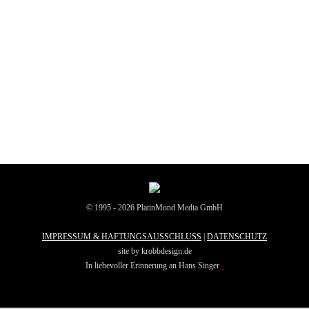
© 1995 - 2026 PlatinMond Media GmbH
IMPRESSUM & HAFTUNGSAUSSCHLUSS
|
DATENSCHUTZ
site by krobbdesign.de
In liebevoller Erinnerung an Hans Singer