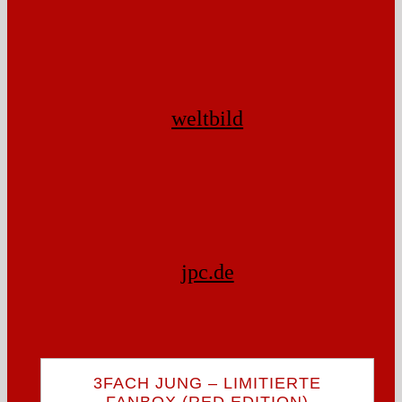
weltbild
jpc.de
3FACH JUNG – LIMITIERTE
FANBOX (RED EDITION)