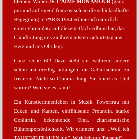
bleiben. Wobei
JE T’AIME MON AMOUR
(ganz
pur und aufregend französisch an die schicksalhafte
Begegnung in PARIS 1994 erinnernd) natürlich
einen Ehrenplatz auf diesem 3fach-Album hat, das
Claudia Jung uns zu ihrem 60sten Geburtstag ans
Herz und ans Ohr legt.
Ganz recht: 60! Dazu steht sie, während andere
schon mit dreißig anfangen, ihr Geburtsdatum zu
frisieren. Nicht so Claudia Jung. Sie feiert es. Und
warum? Weil sie es kann!
Ein Künstlerinnenleben in Musik. Powerfrau mit
Ecken und Kanten, einfühlsame Freundin, starke
Gefährtin, bekennende Oma, charismatische
Bühnenpersönlichkeit. Wir erinnern uns: „Weil ich
TAUSEND FRAUEN bin”. Wirklich nur Tausend?